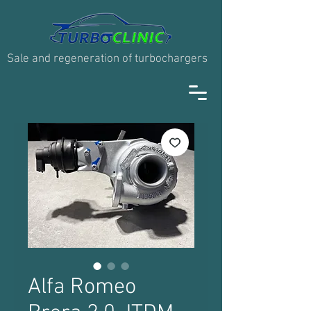
Sale and regeneration of turbochargers
Alfa Romeo