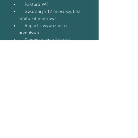
Faktura VAT
Gwarancja 12 miesięcy, bez
limitu kilometrów!
Raport z wyważania i
przepływu
Diagnozę awarii starej
turbosprężarki
Do niektórych modeli
dostaniesz uszczelki w gratisie
(zapytaj podczas kontaktu
telefonicznego)
Proszę o kontakt telefoniczny w celu
potwierdzenia dostępności towaru:
601-870-651 lub 509-493-423
Numery Turbosprężarek
Numer turbosprężarki: