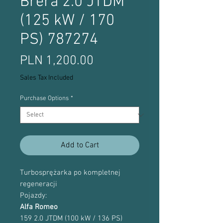
Brera 2.0 JTDM
(125 kW / 170
PS) 787274
Price
PLN 1,200.00
Sales Tax Included
Purchase Options
*
Add to Cart
Turbosprężarka po kompletnej
regeneracji
Pojazdy:
Alfa Romeo
159 2.0 JTDM (100 kW / 136 PS)