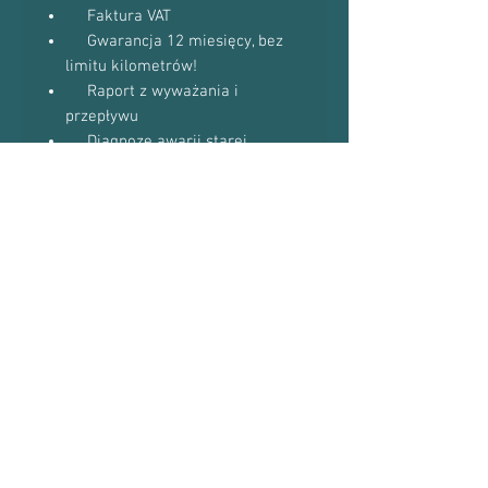
Faktura VAT
Gwarancja 12 miesięcy, bez
limitu kilometrów!
Raport z wyważania i
przepływu
Diagnozę awarii starej
turbosprężarki
Do niektórych modeli
dostaniesz uszczelki w gratisie
(zapytaj podczas kontaktu
telefonicznego)
Proszę o kontakt telefoniczny w celu
potwierdzenia dostępności towaru:
601-870-651 lub 509-493-423
Numery Turbosprężarek
Numer turbosprężarki: