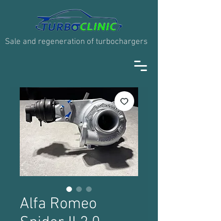
Sale and regeneration of turbochargers
Alfa Romeo