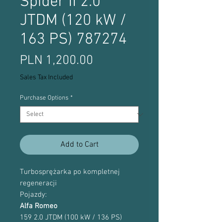
Spider II 2.0
JTDM (120 kW /
163 PS) 787274
Price
PLN 1,200.00
Sales Tax Included
Purchase Options
*
Add to Cart
Turbosprężarka po kompletnej
regeneracji
Pojazdy:
Alfa Romeo
159 2.0 JTDM (100 kW / 136 PS)