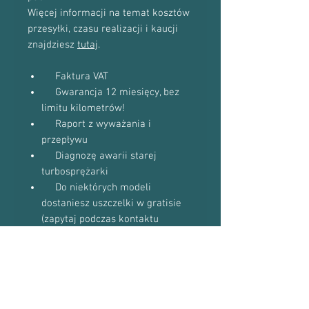
Więcej informacji na temat kosztów
przesyłki, czasu realizacji i kaucji
znajdziesz
tutaj
.
Faktura VAT
Gwarancja 12 miesięcy, bez
limitu kilometrów!
Raport z wyważania i
przepływu
Diagnozę awarii starej
turbosprężarki
Do niektórych modeli
dostaniesz uszczelki w gratisie
(zapytaj podczas kontaktu
telefonicznego)
Proszę o kontakt telefoniczny w celu
potwierdzenia dostępności towaru:
601-870-651 lub 509-493-423