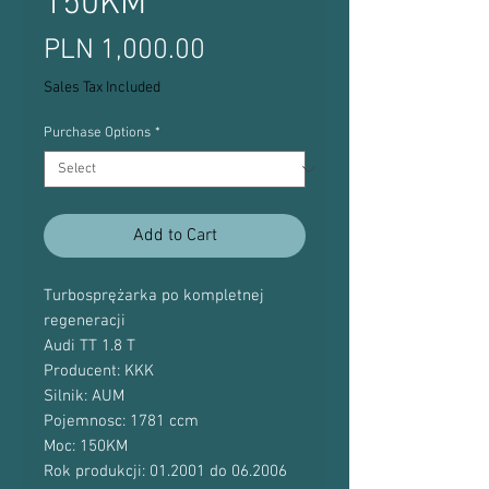
150KM
Price
PLN 1,000.00
Sales Tax Included
Purchase Options
*
Add to Cart
Turbosprężarka po kompletnej
regeneracji
Audi TT 1.8 T
Producent: KKK
Silnik: AUM
Pojemnosc: 1781 ccm
Moc: 150KM
Rok produkcji: 01.2001 do 06.2006