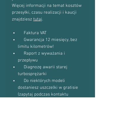
Więcej informacji na temat kosztów
przesyłki, czasu realizacji i kaucji
znajdziesz
tutaj
.
Faktura VAT
Gwarancja 12 miesięcy, bez
limitu kilometrów!
Raport z wyważania i
przepływu
Diagnozę awarii starej
turbosprężarki
Do niektórych modeli
dostaniesz uszczelki w gratisie
(zapytaj podczas kontaktu
telefonicznego)
Proszę o kontakt telefoniczny w celu
potwierdzenia dostępności towaru:
601-870-651 lub 509-493-423