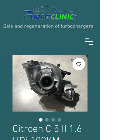
Sale and regeneration of turbochargers
Citroen C 5 II 1.6