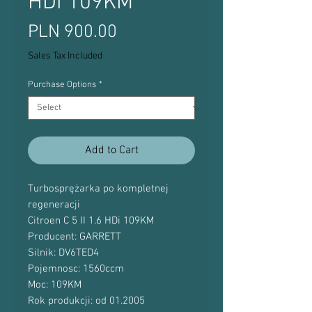
HDi 109KM
Price
PLN 900.00
Sales Tax Included
Purchase Options
*
Add to Cart
Turbosprężarka po kompletnej
regeneracji
Citroen C 5 II 1.6 HDi 109KM
Producent: GARRETT
Silnik: DV6TED4
Pojemnosc: 1560ccm
Moc: 109KM
Rok produkcji: od 01.2005