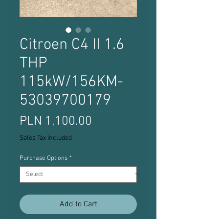
Citroen C4 II 1.6
THP
115kW/156KM-
53039700179
Price
PLN 1,100.00
Sales Tax Included
Purchase Options
*
Add to Cart