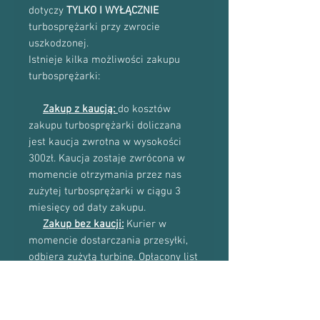
dotyczy
TYLKO I WYŁĄCZNIE
turbosprężarki przy zwrocie
uszkodzonej.
Istnieje kilka możliwości zakupu
turbosprężarki:
Zakup z kaucją:
do kosztów
zakupu turbosprężarki doliczana
jest kaucja zwrotna w wysokości
300zł. Kaucja zostaje zwrócona w
momencie otrzymania przez nas
zużytej turbosprężarki w ciągu 3
miesięcy od daty zakupu.
Zakup bez kaucji:
Kurier w
momencie dostarczania przesyłki,
odbiera zużytą turbinę. Opłacony list
przewozowy znajduje się w środku
paczki.
Więcej informacji na temat kosztów