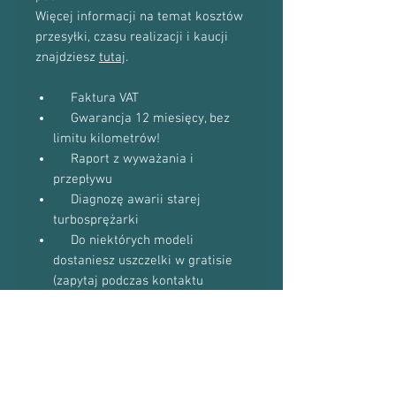
Więcej informacji na temat kosztów
przesyłki, czasu realizacji i kaucji
znajdziesz
tutaj
.
Faktura VAT
Gwarancja 12 miesięcy, bez
limitu kilometrów!
Raport z wyważania i
przepływu
Diagnozę awarii starej
turbosprężarki
Do niektórych modeli
dostaniesz uszczelki w gratisie
(zapytaj podczas kontaktu
telefonicznego)
Proszę o kontakt telefoniczny w celu
potwierdzenia dostępności towaru:
601-870-651 lub 509-493-423