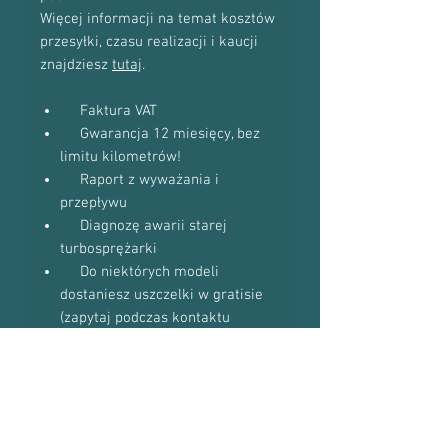
Więcej informacji na temat kosztów
przesyłki, czasu realizacji i kaucji
znajdziesz
tutaj
.
Faktura VAT
Gwarancja 12 miesięcy, bez
limitu kilometrów!
Raport z wyważania i
przepływu
Diagnozę awarii starej
turbosprężarki
Do niektórych modeli
dostaniesz uszczelki w gratisie
(zapytaj podczas kontaktu
telefonicznego)
Proszę o kontakt telefoniczny w celu
potwierdzenia dostępności towaru:
601-870-651 lub 509-493-423