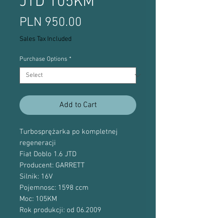
JTD 105KM
Price
PLN 950.00
Sales Tax Included
Purchase Options
*
Add to Cart
Turbosprężarka po kompletnej
regeneracji
Fiat Doblo 1.6 JTD
Producent: GARRETT
Silnik: 16V
Pojemnosc: 1598 ccm
Moc: 105KM
Rok produkcji: od 06.2009