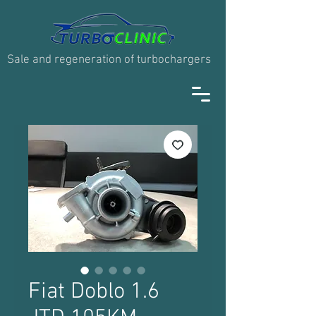
Sale and regeneration of turbochargers
Fiat Doblo 1.6