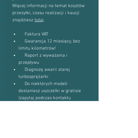
Więcej informacji na temat kosztów
przesyłki, czasu realizacji i kaucji
znajdziesz
tutaj
.
Faktura VAT
Gwarancja 12 miesięcy, bez
limitu kilometrów!
Raport z wyważania i
przepływu
Diagnozę awarii starej
turbosprężarki
Do niektórych modeli
dostaniesz uszczelki w gratisie
(zapytaj podczas kontaktu
telefonicznego)
Proszę o kontakt telefoniczny w celu
potwierdzenia dostępności towaru:
601-870-651 lub 509-493-423