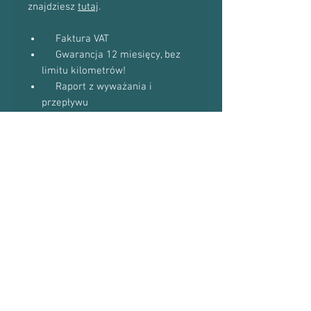
znajdziesz
tutaj
.
Faktura VAT
Gwarancja 12 miesięcy, bez
limitu kilometrów!
Raport z wyważania i
przepływu
Diagnozę awarii starej
turbosprężarki
Do niektórych modeli
dostaniesz uszczelki w gratisie
(zapytaj podczas kontaktu
telefonicznego)
Proszę o kontakt telefoniczny w celu
potwierdzenia dostępności towaru:
601-870-651 lub 509-493-423
Numery Turbosprężarek