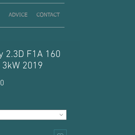
ADVICE
CONTACT
ly 2.3D F1A 160
13kW 2019
Price
00