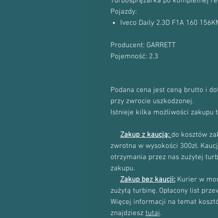
Turbosprężarka po kompletnej re
Pojazdy:
Iveco Daily 2.3D F1A 160 156
Producent: GARRETT
Pojemność: 2.3
Podana cena jest ceną brutto i d
przy zwrocie uszkodzonej.
Istnieje kilka możliwości zakupu 
Zakup z kaucją:
do kosztów zak
zwrotna w wysokości 300zł. Kau
otrzymania przez nas zużytej tur
zakupu.
Zakup bez kaucji:
Kurier w mom
zużytą turbinę. Opłacony list prz
Więcej informacji na temat kosztów
znajdziesz
tutaj
.