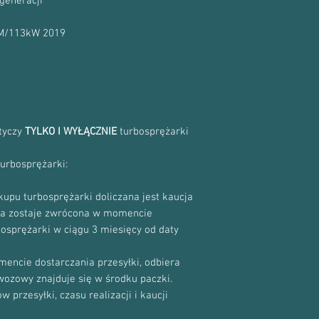
generacji
KM/113kW 2019
otyczy
TYLKO I WYŁĄCZNIE
turbosprężarki
turbosprężarki:
upu turbosprężarki doliczana jest kaucja
cja zostaje zwrócona w momencie
bosprężarki w ciągu 3 miesięcy od daty
encie dostarczania przesyłki, odbiera
ewozowy znajduje się w środku paczki.
 przesyłki, czasu realizacji i kaucji