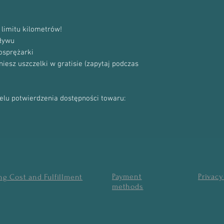
limitu kilometrów!
ływu
osprężarki
sz uszczelki w gratisie (zapytaj podczas
celu potwierdzenia dostępności towaru:
Payment
Privacy
ng Cost and Fulfillment
methods