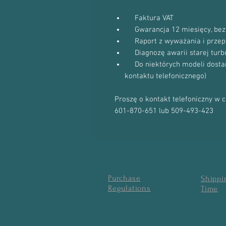
Faktura VAT
Gwarancja 12 miesięcy, bez 
Raport z wyważania i przep
Diagnozę awarii starej turb
Do niektórych modeli dostanie
kontaktu telefonicznego)
Proszę o kontakt telefoniczny w 
601-870-651 lub 509-493-423
Purchase
Shippi
Regulations
Time