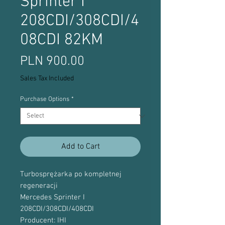
Sprinter I
208CDI/308CDI/4
08CDI 82KM
Price
PLN 900.00
Sales Tax Included
Purchase Options
*
Add to Cart
Turbosprężarka po kompletnej
regeneracji
Mercedes Sprinter I
208CDI/308CDI/408CDI
Producent: IHI