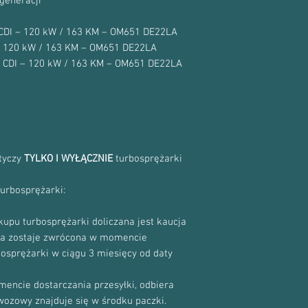
generacji
1000-970-0008
10009700008
2 CDI – 120 kW / 163 KM – OM651 DE22LA
1000-988-0008
– 120 kW / 163 KM – OM651 DE22LA
10009880008
2 CDI – 120 kW / 163 KM – OM651 DE22LA
1000 970 0008
1000 988 0008
5439-970-0075
54399700075
5439-988-0075
54399880075
5439 970 0075
otyczy
TYLKO I WYŁĄCZNIE
turbosprężarki
5439 988 0075
5439-970-0106
turbosprężarki:
54399700106
5439-988-0106
upu turbosprężarki doliczana jest kaucja
54399880106
cja zostaje zwrócona w momencie
5439 970 0106
bosprężarki w ciągu 3 miesięcy od daty
5439 988 0106
5304-970-0086
encie dostarczania przesyłki, odbiera
53049700086
5304-988-0086
ewozowy znajduje się w środku paczki.