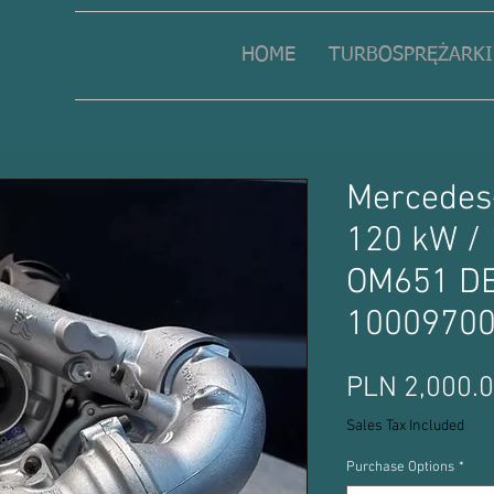
HOME
TURBOSPRĘŻARKI
Mercedes-
120 kW /
OM651 D
1000970
PLN 2,000.
Sales Tax Included
Purchase Options
*