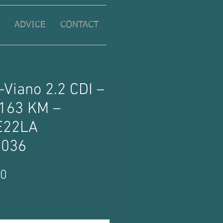
ADVICE
CONTACT
Viano 2.2 CDI –
 163 KM –
E22LA
0036
Price
00