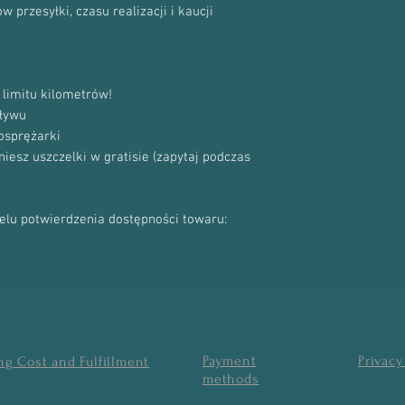
53049880086
 przesyłki, czasu realizacji i kaucji
5304 970 0086
5304 988 0086
Numery Oryginału:
A6510900880
limitu kilometrów!
AA6510906080
ływu
A6510906380
osprężarki
A6510905480
sz uszczelki w gratisie (zapytaj podczas
A651090608018
A651090608080
A6510902280
A6510904780
celu potwierdzenia dostępności towaru:
A6510904880
6510905780
6510906380
A6510905280
6510900880
6510906080
6510905480
Payment
Privacy
ng Cost and Fulfillment
651090608018
methods
651090608080