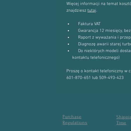
Więcej informacji na temat kosztów
znajdziesz
tutaj
.
Faktura VAT
Gwarancja 12 miesięcy, bez 
Raport z wyważania i przep
Diagnozę awarii starej turb
Do niektórych modeli dostanie
kontaktu telefonicznego)
Proszę o kontakt telefoniczny w 
601-870-651 lub 509-493-423
Purchase
Shippi
Regulations
Time