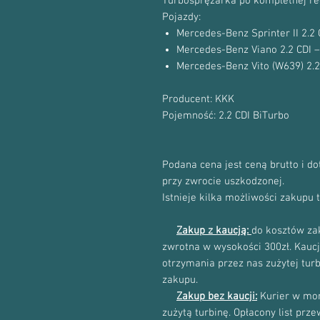
Turbosprężarka po kompletnej re
Pojazdy:
Mercedes-Benz Sprinter II 2.
Mercedes-Benz Viano 2.2 CDI 
Mercedes-Benz Vito (W639) 2.
Producent: KKK
Pojemność: 2.2 CDI BiTurbo
Podana cena jest ceną brutto i d
przy zwrocie uszkodzonej.
Istnieje kilka możliwości zakupu 
Zakup z kaucją:
do kosztów zak
zwrotna w wysokości 300zł. Kau
otrzymania przez nas zużytej tur
zakupu.
Zakup bez kaucji:
Kurier w mom
zużytą turbinę. Opłacony list prz