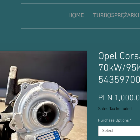
HOME
TURBOSPRĘŻARKI
Opel Cors
70kW/95
5435970
PLN 1,000.
Sales Tax Included
Purchase Options
*
Select