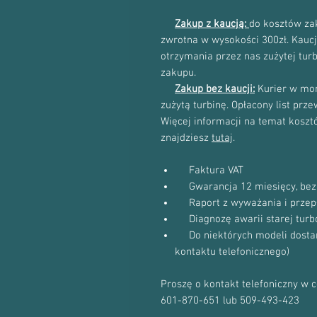
Zakup z kaucją:
do kosztów zak
zwrotna w wysokości 300zł. Kau
otrzymania przez nas zużytej tur
zakupu.
Zakup bez kaucji:
Kurier w mom
zużytą turbinę. Opłacony list prz
Więcej informacji na temat kosztów
znajdziesz
tutaj
.
Faktura VAT
Gwarancja 12 miesięcy, bez 
Raport z wyważania i przep
Diagnozę awarii starej turb
Do niektórych modeli dostanie
kontaktu telefonicznego)
Proszę o kontakt telefoniczny w 
601-870-651 lub 509-493-423