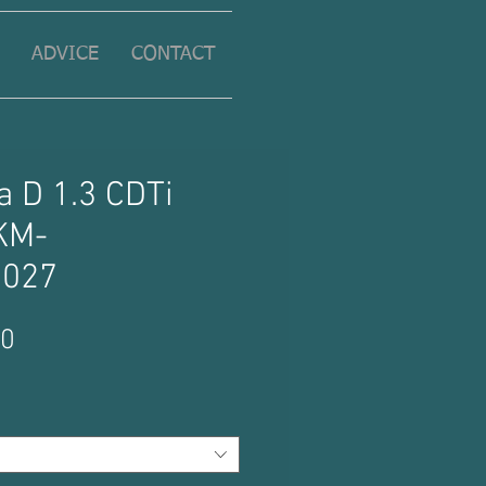
ADVICE
CONTACT
a D 1.3 CDTi
KM-
0027
Price
00