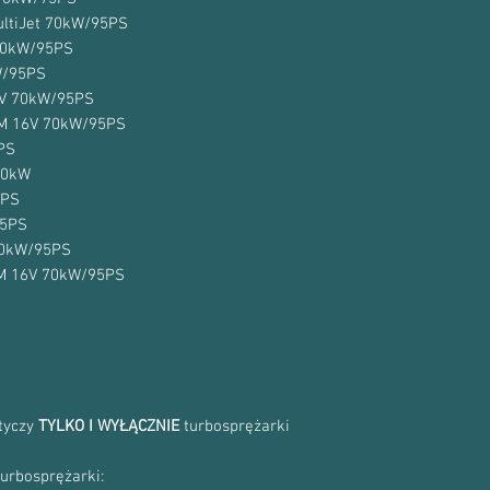
0860164
MultiJet 70kW/95PS
0860550
 70kW/95PS
860550
W/95PS
6V 70kW/95PS
JTDM 16V 70kW/95PS
5PS
70kW
5PS
95PS
 70kW/95PS
DM 16V 70kW/95PS
otyczy
TYLKO I WYŁĄCZNIE
turbosprężarki
turbosprężarki: