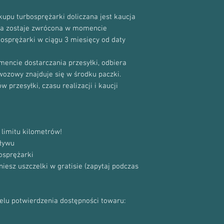
upu turbosprężarki doliczana jest kaucja
cja zostaje zwrócona w momencie
bosprężarki w ciągu 3 miesięcy od daty
encie dostarczania przesyłki, odbiera
ewozowy znajduje się w środku paczki.
 przesyłki, czasu realizacji i kaucji
limitu kilometrów!
ływu
osprężarki
sz uszczelki w gratisie (zapytaj podczas
celu potwierdzenia dostępności towaru: