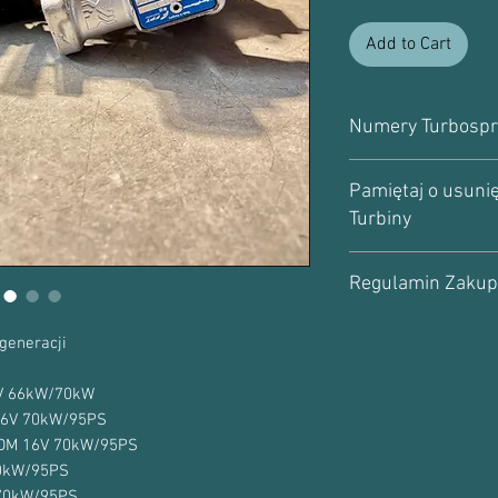
Add to Cart
Numery Turbospr
Numer turbosprężarki
Pamiętaj o usunię
54359700027
Turbiny
54359880027
54359980027
Uwaga!
Turbosprężarka
54359710027
Regulamin Zaku
rzadko psuje się sama.
5435-970-0027
możesz znaleźć
tutaj
.
Numery Oryginału:
Wszystkie informacje 
55212341
generacji
Regulaminie Zakupu.
P
55216672
się z Nim.
55221160
16V 66kW/70kW
55225439
M 16V 70kW/95PS
860164
JTDM 16V 70kW/95PS
71724439
70kW/95PS
71794959
V 70kW/95PS
95516200