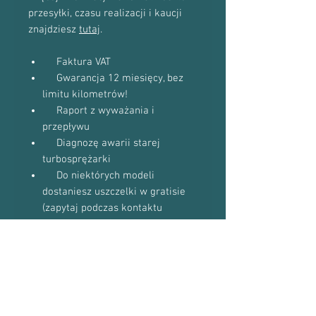
przesyłki, czasu realizacji i kaucji
znajdziesz
tutaj
.
Faktura VAT
Gwarancja 12 miesięcy, bez
limitu kilometrów!
Raport z wyważania i
przepływu
Diagnozę awarii starej
turbosprężarki
Do niektórych modeli
dostaniesz uszczelki w gratisie
(zapytaj podczas kontaktu
telefonicznego)
Proszę o kontakt telefoniczny w celu
potwierdzenia dostępności towaru:
601-870-651 lub 509-493-423