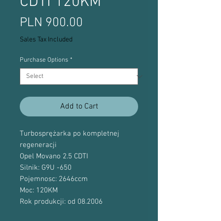
CDTI 120KM
Price
PLN 900.00
Sales Tax Included
Purchase Options
*
Add to Cart
Turbosprężarka po kompletnej
regeneracji
Opel Movano 2.5 CDTI
Silnik: G9U -650
Pojemnosc: 2646ccm
Moc: 120KM
Rok produkcji: od 08.2006