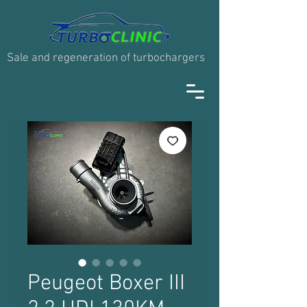
Sale and regeneration of turbochargers
Peugeot Boxer III