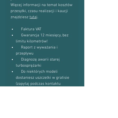
Więcej informacji na temat kosztów
przesyłki, czasu realizacji i kaucji
znajdziesz
tutaj
.
Faktura VAT
Gwarancja 12 miesięcy, bez
limitu kilometrów!
Raport z wyważania i
przepływu
Diagnozę awarii starej
turbosprężarki
Do niektórych modeli
dostaniesz uszczelki w gratisie
(zapytaj podczas kontaktu
telefonicznego)
Proszę o kontakt telefoniczny w celu
potwierdzenia dostępności towaru:
601-870-651 lub 509-493-423