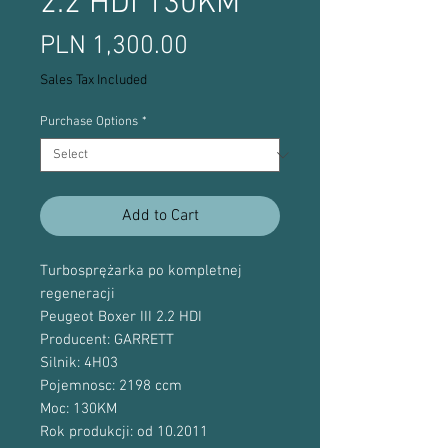
2.2 HDI 130KM
Price
PLN 1,300.00
Sales Tax Included
Purchase Options
*
Add to Cart
Turbosprężarka po kompletnej
regeneracji
Peugeot Boxer III 2.2 HDI
Producent: GARRETT
Silnik: 4H03
Pojemnosc: 2198 ccm
Moc: 130KM
Rok produkcji: od 10.2011