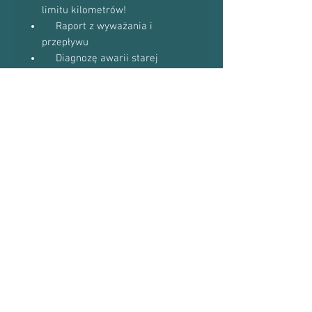
limitu kilometrów!
Raport z wyważania i
przepływu
Diagnozę awarii starej
turbosprężarki
Do niektórych modeli
dostaniesz uszczelki w gratisie
(zapytaj podczas kontaktu
telefonicznego)
Proszę o kontakt telefoniczny w celu
potwierdzenia dostępności towaru:
601-870-651 lub 509-493-423
Numery Turbosprężarek
Numer turbosprężarki:
Pamiętaj o usunięciu przyczyny awarii
16319700003
Turbiny
16319700012