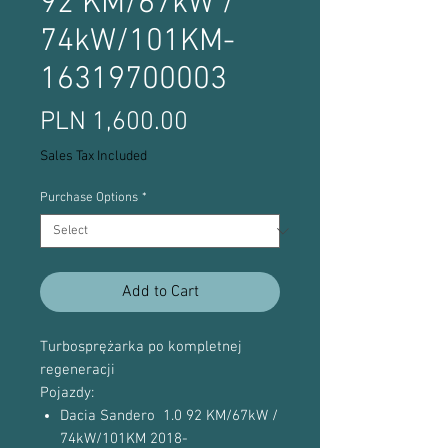
92 KM/67kW /
74kW/101KM-
16319700003
Price
PLN 1,600.00
Sales Tax Included
Purchase Options
*
Add to Cart
Turbosprężarka po kompletnej
regeneracji
Pojazdy:
Dacia Sandero 1.0 92 KM/67kW /
74kW/101KM 2018-