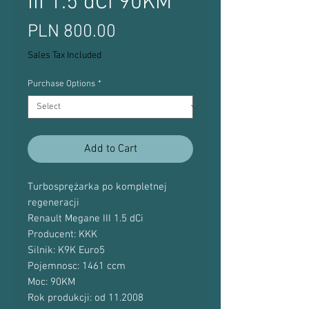
III 1.5 dCi 90KM
Price
PLN 800.00
Sales Tax Included
Purchase Options
*
Add to Cart
Turbosprężarka po kompletnej
regeneracji
Renault Megane III 1.5 dCi
Producent: KKK
Silnik: K9K Euro5
Pojemnosc: 1461 ccm
Moc: 90KM
Rok produkcji: od 11.2008