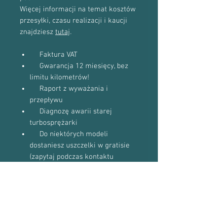
Więcej informacji na temat kosztów
przesyłki, czasu realizacji i kaucji
znajdziesz
tutaj
.
Faktura VAT
Gwarancja 12 miesięcy, bez
limitu kilometrów!
Raport z wyważania i
przepływu
Diagnozę awarii starej
turbosprężarki
Do niektórych modeli
dostaniesz uszczelki w gratisie
(zapytaj podczas kontaktu
telefonicznego)
Proszę o kontakt telefoniczny w celu
potwierdzenia dostępności towaru:
601-870-651 lub 509-493-423