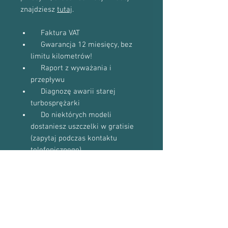
znajdziesz
tutaj
.
Faktura VAT
Gwarancja 12 miesięcy, bez
limitu kilometrów!
Raport z wyważania i
przepływu
Diagnozę awarii starej
turbosprężarki
Do niektórych modeli
dostaniesz uszczelki w gratisie
(zapytaj podczas kontaktu
telefonicznego)
Proszę o kontakt telefoniczny w celu
potwierdzenia dostępności towaru:
601-870-651 lub 509-493-423