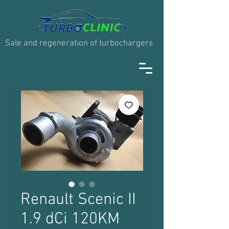
Sale and regeneration of turbochargers
Renault Scenic II
1.9 dCi 120KM