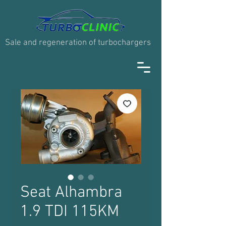
Sale and regeneration of turbochargers
Seat Alhambra
1.9 TDI 115KM