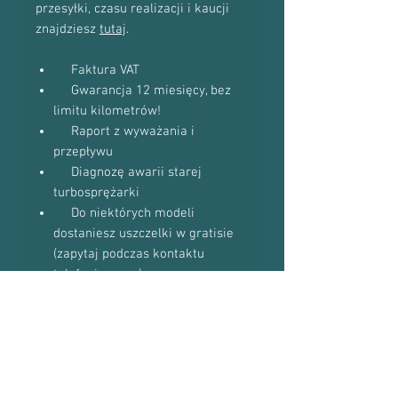
przesyłki, czasu realizacji i kaucji
znajdziesz
tutaj
.
Faktura VAT
Gwarancja 12 miesięcy, bez
limitu kilometrów!
Raport z wyważania i
przepływu
Diagnozę awarii starej
turbosprężarki
Do niektórych modeli
dostaniesz uszczelki w gratisie
(zapytaj podczas kontaktu
telefonicznego)
Proszę o kontakt telefoniczny w celu
potwierdzenia dostępności towaru:
601-870-651 lub 509-493-423