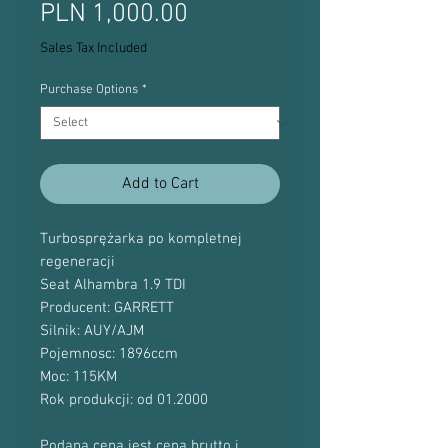
Price
PLN 1,000.00
Sales Tax Included
Purchase Options
*
Add to Cart
Turbosprężarka po kompletnej
regeneracji
Seat Alhambra 1.9 TDI
Producent: GARRETT
Silnik: AUY/AJM
Pojemnosc: 1896ccm
Moc: 115KM
Rok produkcji: od 01.2000
Podana cena jest ceną brutto i