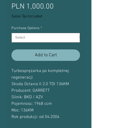
Price
PLN 1,000.00
Sales Tax Included
Purchase Options
*
Add to Cart
Turbosprężarka po kompletnej
regeneracji
Skoda Octavia II 2.0 TDI 136KM
Producent: GARRETT
Silnik: BKD / AZV
Pojemnosc: 1968 ccm
Moc: 136KM
Rok produkcji: od 04.2004