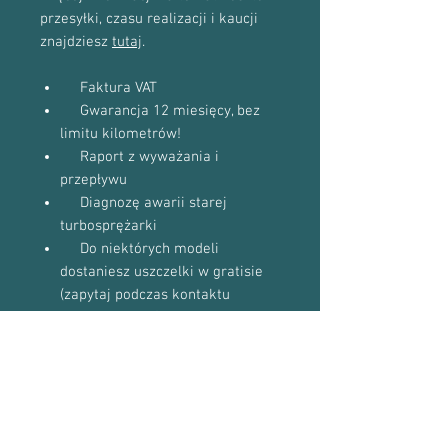
przesyłki, czasu realizacji i kaucji
znajdziesz
tutaj
.
Faktura VAT
Gwarancja 12 miesięcy, bez
limitu kilometrów!
Raport z wyważania i
przepływu
Diagnozę awarii starej
turbosprężarki
Do niektórych modeli
dostaniesz uszczelki w gratisie
(zapytaj podczas kontaktu
telefonicznego)
Proszę o kontakt telefoniczny w celu
potwierdzenia dostępności towaru:
601-870-651 lub 509-493-423