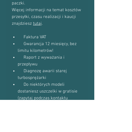
paczki.
Więcej informacji na temat kosztów
przesyłki, czasu realizacji i kaucji
znajdziesz
tutaj
.
Faktura VAT
Gwarancja 12 miesięcy, bez
limitu kilometrów!
Raport z wyważania i
przepływu
Diagnozę awarii starej
turbosprężarki
Do niektórych modeli
dostaniesz uszczelki w gratisie
(zapytaj podczas kontaktu
telefonicznego)
Proszę o kontakt telefoniczny w celu
potwierdzenia dostępności towaru: