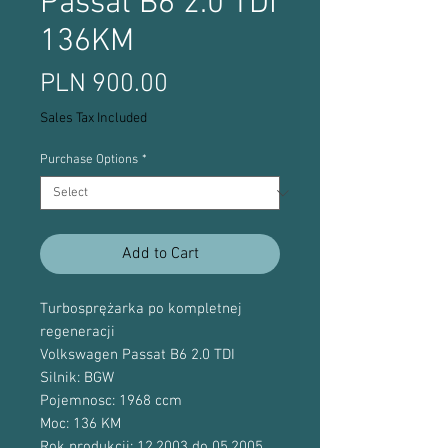
Passat B6 2.0 TDI
136KM
Price
PLN 900.00
Sales Tax Included
Purchase Options
*
Add to Cart
Turbosprężarka po kompletnej
regeneracji
Volkswagen Passat B6 2.0 TDI
Silnik: BGW
Pojemnosc: 1968 ccm
Moc: 136 KM
Rok produkcji: 12.2003 do 05.2005