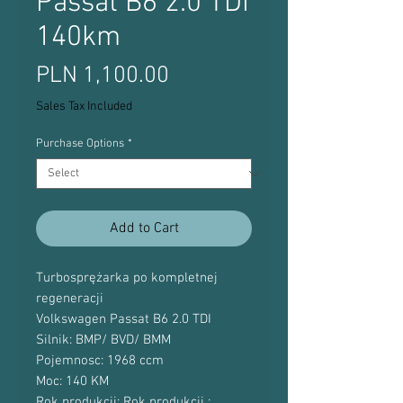
Passat B6 2.0 TDI
140km
Price
PLN 1,100.00
Sales Tax Included
Purchase Options
*
Add to Cart
Turbosprężarka po kompletnej
regeneracji
Volkswagen Passat B6 2.0 TDI
Silnik: BMP/ BVD/ BMM
Pojemnosc: 1968 ccm
Moc: 140 KM
Rok produkcji: Rok produkcji :