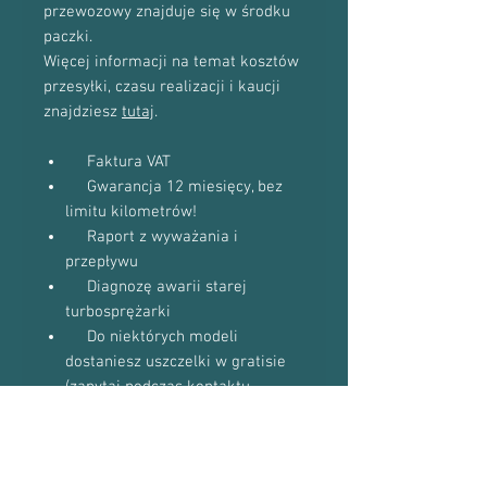
przewozowy znajduje się w środku
paczki.
Więcej informacji na temat kosztów
przesyłki, czasu realizacji i kaucji
znajdziesz
tutaj
.
Faktura VAT
Gwarancja 12 miesięcy, bez
limitu kilometrów!
Raport z wyważania i
przepływu
Diagnozę awarii starej
turbosprężarki
Do niektórych modeli
dostaniesz uszczelki w gratisie
(zapytaj podczas kontaktu
telefonicznego)
Proszę o kontakt telefoniczny w celu