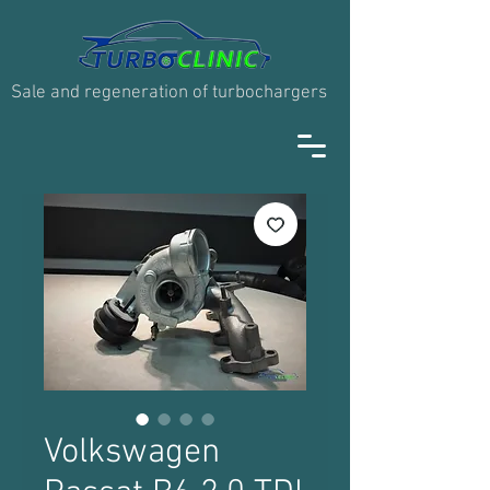
Sale and regeneration of turbochargers
Volkswagen