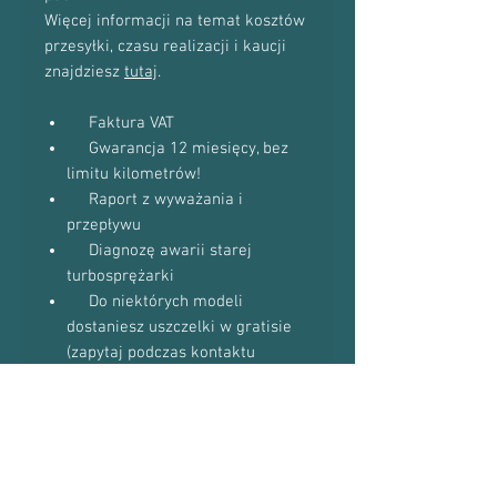
Więcej informacji na temat kosztów
przesyłki, czasu realizacji i kaucji
znajdziesz
tutaj
.
Faktura VAT
Gwarancja 12 miesięcy, bez
limitu kilometrów!
Raport z wyważania i
przepływu
Diagnozę awarii starej
turbosprężarki
Do niektórych modeli
dostaniesz uszczelki w gratisie
(zapytaj podczas kontaktu
telefonicznego)
Proszę o kontakt telefoniczny w celu
potwierdzenia dostępności towaru:
601-870-651 lub 509-493-423