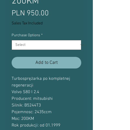
200KM
Price
PLN 950.00
Sales Tax Included
Purchase Options
*
Add to Cart
Turbosprężarka po kompletnej
regeneracji
Volvo S80 I 2.4
Producent: mitsubishi
Silnik: B5244T3
Pojemnosc: 2435ccm
Moc: 200KM
Rok produkcji: od 01.1999