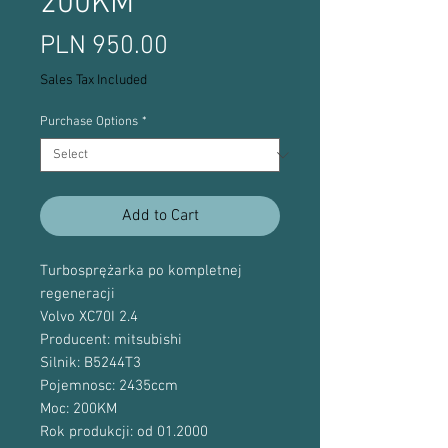
200KM
Price
PLN 950.00
Sales Tax Included
Purchase Options
*
Add to Cart
Turbosprężarka po kompletnej
regeneracji
Volvo XC70I 2.4
Producent: mitsubishi
Silnik: B5244T3
Pojemnosc: 2435ccm
Moc: 200KM
Rok produkcji: od 01.2000