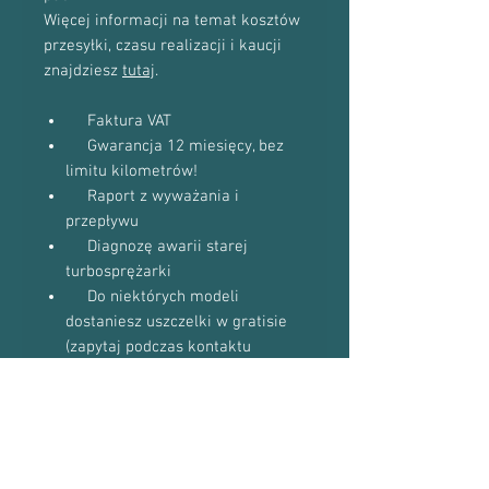
Więcej informacji na temat kosztów
przesyłki, czasu realizacji i kaucji
znajdziesz
tutaj
.
Faktura VAT
Gwarancja 12 miesięcy, bez
limitu kilometrów!
Raport z wyważania i
przepływu
Diagnozę awarii starej
turbosprężarki
Do niektórych modeli
dostaniesz uszczelki w gratisie
(zapytaj podczas kontaktu
telefonicznego)
Proszę o kontakt telefoniczny w celu
potwierdzenia dostępności towaru:
601-870-651 lub 509-493-423